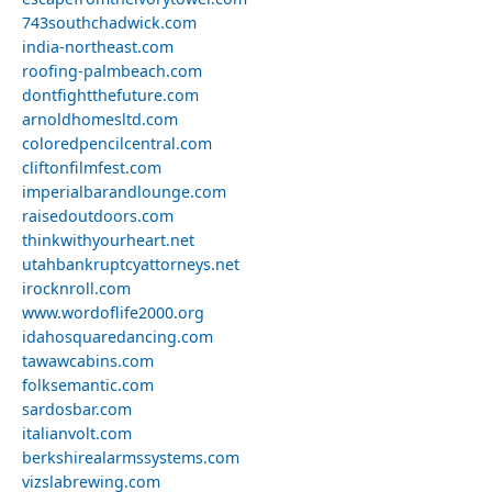
743southchadwick.com
india-northeast.com
roofing-palmbeach.com
dontfightthefuture.com
arnoldhomesltd.com
coloredpencilcentral.com
cliftonfilmfest.com
imperialbarandlounge.com
raisedoutdoors.com
thinkwithyourheart.net
utahbankruptcyattorneys.net
irocknroll.com
www.wordoflife2000.org
idahosquaredancing.com
tawawcabins.com
folksemantic.com
sardosbar.com
italianvolt.com
berkshirealarmssystems.com
vizslabrewing.com