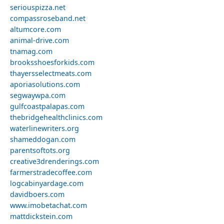
seriouspizza.net
compassroseband.net
altumcore.com
animal-drive.com
tnamag.com
brooksshoesforkids.com
thayersselectmeats.com
aporiasolutions.com
segwaywpa.com
gulfcoastpalapas.com
thebridgehealthclinics.com
waterlinewriters.org
shameddogan.com
parentsoftots.org
creative3drenderings.com
farmerstradecoffee.com
logcabinyardage.com
davidboers.com
www.imobetachat.com
mattdickstein.com