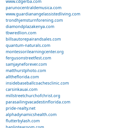
www.cdgerba.com
parunocentraldemusica.com
www.guardianangelassistedliving.com
trondhjemsturnforening.com
diamondplazakenya.com
tbwredlion.com
billsautorepairandsales.com
quantum-naturals.com
montessorilearningcenter.org
fergusonstreetfest.com
samjayneforever.com
matthurstphoto.com
alltheflorida.com
insidebaseballcoachesclinic.com
carsinkauai.com
millstreetchurchofchrist.org
parasailingvacadestinflorida.com
pride-realty.net
alphadynamicshealth.com
flutterbylash.com
hanlintearoom.com