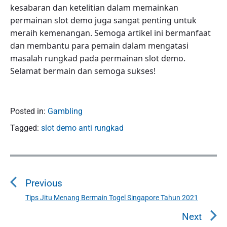
kesabaran dan ketelitian dalam memainkan
permainan slot demo juga sangat penting untuk
meraih kemenangan. Semoga artikel ini bermanfaat
dan membantu para pemain dalam mengatasi
masalah rungkad pada permainan slot demo.
Selamat bermain dan semoga sukses!
Posted in:
Gambling
Tagged:
slot demo anti rungkad
P
o
Previous
s
t
Tips Jitu Menang Bermain Togel Singapore Tahun 2021
P
n
r
Next
a
e