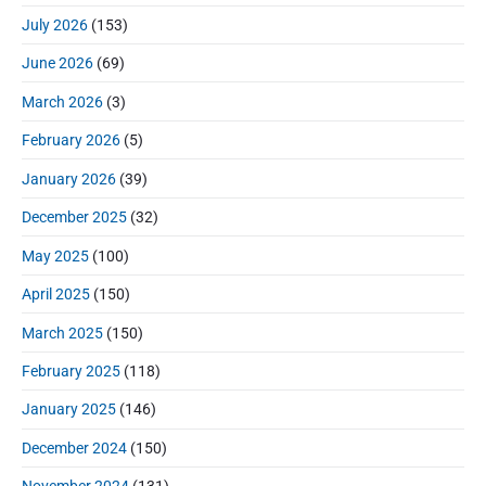
July 2026
(153)
June 2026
(69)
March 2026
(3)
February 2026
(5)
January 2026
(39)
December 2025
(32)
May 2025
(100)
April 2025
(150)
March 2025
(150)
February 2025
(118)
January 2025
(146)
December 2024
(150)