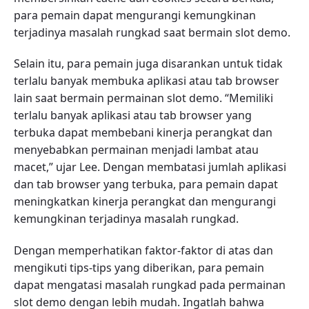
para pemain dapat mengurangi kemungkinan
terjadinya masalah rungkad saat bermain slot demo.
Selain itu, para pemain juga disarankan untuk tidak
terlalu banyak membuka aplikasi atau tab browser
lain saat bermain permainan slot demo. “Memiliki
terlalu banyak aplikasi atau tab browser yang
terbuka dapat membebani kinerja perangkat dan
menyebabkan permainan menjadi lambat atau
macet,” ujar Lee. Dengan membatasi jumlah aplikasi
dan tab browser yang terbuka, para pemain dapat
meningkatkan kinerja perangkat dan mengurangi
kemungkinan terjadinya masalah rungkad.
Dengan memperhatikan faktor-faktor di atas dan
mengikuti tips-tips yang diberikan, para pemain
dapat mengatasi masalah rungkad pada permainan
slot demo dengan lebih mudah. Ingatlah bahwa