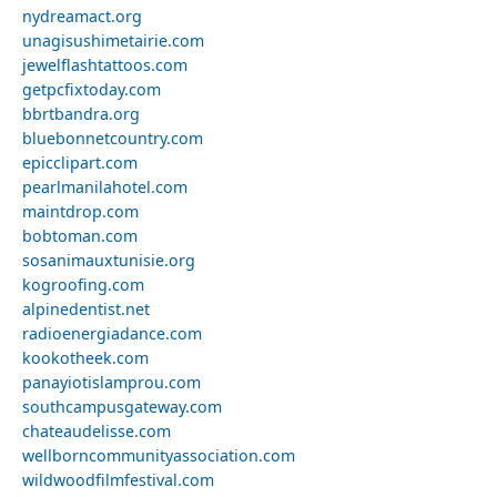
nydreamact.org
unagisushimetairie.com
jewelflashtattoos.com
getpcfixtoday.com
bbrtbandra.org
bluebonnetcountry.com
epicclipart.com
pearlmanilahotel.com
maintdrop.com
bobtoman.com
sosanimauxtunisie.org
kogroofing.com
alpinedentist.net
radioenergiadance.com
kookotheek.com
panayiotislamprou.com
southcampusgateway.com
chateaudelisse.com
wellborncommunityassociation.com
wildwoodfilmfestival.com