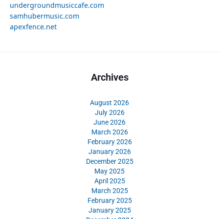
undergroundmusiccafe.com
samhubermusic.com
apexfence.net
Archives
August 2026
July 2026
June 2026
March 2026
February 2026
January 2026
December 2025
May 2025
April 2025
March 2025
February 2025
January 2025