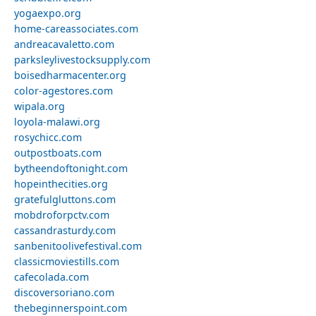
yogaexpo.org
home-careassociates.com
andreacavaletto.com
parksleylivestocksupply.com
boisedharmacenter.org
color-agestores.com
wipala.org
loyola-malawi.org
rosychicc.com
outpostboats.com
bytheendoftonight.com
hopeinthecities.org
gratefulgluttons.com
mobdroforpctv.com
cassandrasturdy.com
sanbenitoolivefestival.com
classicmoviestills.com
cafecolada.com
discoversoriano.com
thebeginnerspoint.com