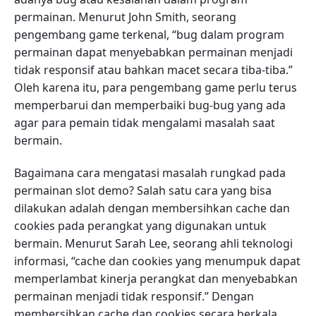
permainan. Menurut John Smith, seorang
pengembang game terkenal, “bug dalam program
permainan dapat menyebabkan permainan menjadi
tidak responsif atau bahkan macet secara tiba-tiba.”
Oleh karena itu, para pengembang game perlu terus
memperbarui dan memperbaiki bug-bug yang ada
agar para pemain tidak mengalami masalah saat
bermain.
Bagaimana cara mengatasi masalah rungkad pada
permainan slot demo? Salah satu cara yang bisa
dilakukan adalah dengan membersihkan cache dan
cookies pada perangkat yang digunakan untuk
bermain. Menurut Sarah Lee, seorang ahli teknologi
informasi, “cache dan cookies yang menumpuk dapat
memperlambat kinerja perangkat dan menyebabkan
permainan menjadi tidak responsif.” Dengan
membersihkan cache dan cookies secara berkala,