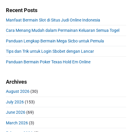
t
o
m
p
r
i
s
Recent Posts
a
c
o
o
r
t
h
s
Manfaat Bermain Slot di Situs Judi Online Indonesia
y
n
:
f
t
S
Cara Menang Mudah dalam Permainan Keluaran Semua Togel
o
:
i
r
d
Panduan Lengkap Bermain Mega Sicbo untuk Pemula
:
e
Tips dan Trik untuk Login Sbobet dengan Lancar
b
a
Panduan Bermain Poker Texas Hold Em Online
r
Archives
August 2026
(30)
July 2026
(153)
June 2026
(69)
March 2026
(3)