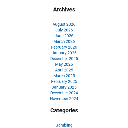
Archives
August 2026
July 2026
June 2026
March 2026
February 2026
January 2026
December 2025
May 2025
April 2025
March 2025
February 2025
January 2025
December 2024
November 2024
Categories
Gambling