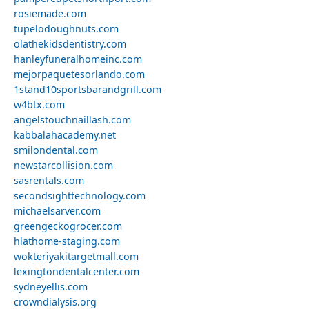
rosiemade.com
tupelodoughnuts.com
olathekidsdentistry.com
hanleyfuneralhomeinc.com
mejorpaquetesorlando.com
1stand10sportsbarandgrill.com
w4btx.com
angelstouchnaillash.com
kabbalahacademy.net
smilondental.com
newstarcollision.com
sasrentals.com
secondsighttechnology.com
michaelsarver.com
greengeckogrocer.com
hlathome-staging.com
wokteriyakitargetmall.com
lexingtondentalcenter.com
sydneyellis.com
crowndialysis.org