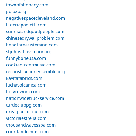
townofaltonany.com
pglax.org
negativespacecleveland.com
liuteriapaoletti.com
sunriseandgoodpeople.com
chinesedrywallproblem.com
bendthreesistersinn.com
stjohns-flossmoor.org
funnyboneusa.com
cookiedustermusic.com
reconstructionensemble.org
kavitafabrics.com
luchavolcanica.com
holycownm.com
nationwidetruckservice.com
turtleclubpg.com
greatpacifictour.com
victoriaestrella.com
thousandwavesspa.com
courtlandcenter.com