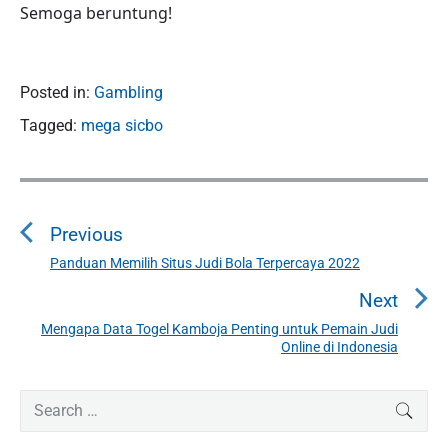
Semoga beruntung!
Posted in:
Gambling
Tagged:
mega sicbo
P
o
Previous
s
t
Panduan Memilih Situs Judi Bola Terpercaya 2022
P
n
r
Next
a
e
Mengapa Data Togel Kamboja Penting untuk Pemain Judi
N
v
v
Online di Indonesia
e
i
i
x
o
g
P
S
t
SEAR
u
r
a
e
p
i
s
a