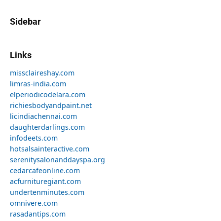
Sidebar
Links
missclaireshay.com
limras-india.com
elperiodicodelara.com
richiesbodyandpaint.net
licindiachennai.com
daughterdarlings.com
infodeets.com
hotsalsainteractive.com
serenitysalonanddayspa.org
cedarcafeonline.com
acfurnituregiant.com
undertenminutes.com
omnivere.com
rasadantips.com