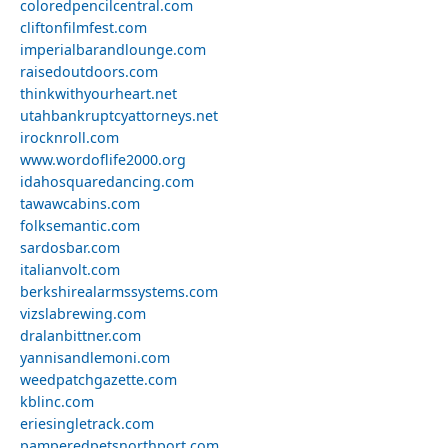
coloredpencilcentral.com
cliftonfilmfest.com
imperialbarandlounge.com
raisedoutdoors.com
thinkwithyourheart.net
utahbankruptcyattorneys.net
irocknroll.com
www.wordoflife2000.org
idahosquaredancing.com
tawawcabins.com
folksemantic.com
sardosbar.com
italianvolt.com
berkshirealarmssystems.com
vizslabrewing.com
dralanbittner.com
yannisandlemoni.com
weedpatchgazette.com
kblinc.com
eriesingletrack.com
pamperedpetsnorthport.com