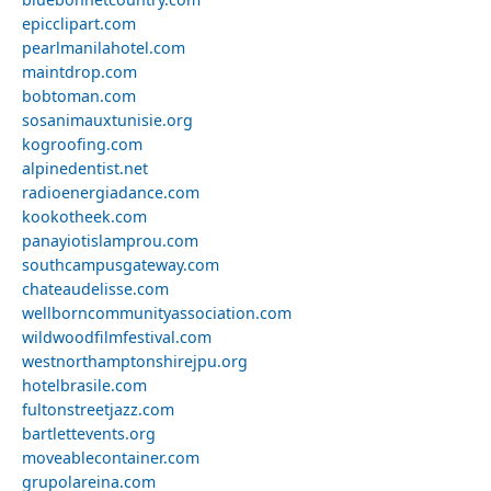
epicclipart.com
pearlmanilahotel.com
maintdrop.com
bobtoman.com
sosanimauxtunisie.org
kogroofing.com
alpinedentist.net
radioenergiadance.com
kookotheek.com
panayiotislamprou.com
southcampusgateway.com
chateaudelisse.com
wellborncommunityassociation.com
wildwoodfilmfestival.com
westnorthamptonshirejpu.org
hotelbrasile.com
fultonstreetjazz.com
bartlettevents.org
moveablecontainer.com
grupolareina.com