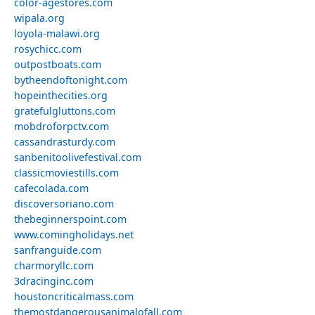
color-agestores.com
wipala.org
loyola-malawi.org
rosychicc.com
outpostboats.com
bytheendoftonight.com
hopeinthecities.org
gratefulgluttons.com
mobdroforpctv.com
cassandrasturdy.com
sanbenitoolivefestival.com
classicmoviestills.com
cafecolada.com
discoversoriano.com
thebeginnerspoint.com
www.comingholidays.net
sanfranguide.com
charmoryllc.com
3dracinginc.com
houstoncriticalmass.com
themostdangerousanimalofall.com