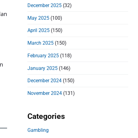
December 2025
(32)
dan
May 2025
(100)
April 2025
(150)
March 2025
(150)
February 2025
(118)
an
January 2025
(146)
December 2024
(150)
November 2024
(131)
Categories
Gambling