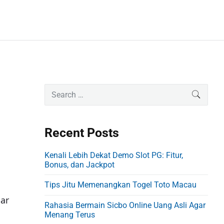
P
S
SEARC
e
r
a
i
r
Recent Posts
m
c
a
h
Kenali Lebih Dekat Demo Slot PG: Fitur,
r
Bonus, dan Jackpot
f
o
y
Tips Jitu Memenangkan Togel Toto Macau
r
S
mar
:
Rahasia Bermain Sicbo Online Uang Asli Agar
i
Menang Terus