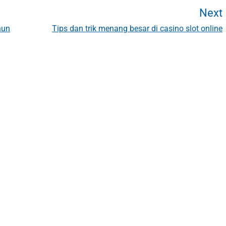
Next
hun
Tips dan trik menang besar di casino slot online
t
t
: