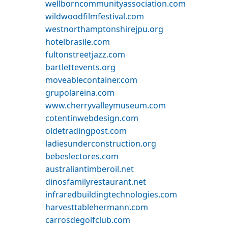
wellborncommunityassociation.com
wildwoodfilmfestival.com
westnorthamptonshirejpu.org
hotelbrasile.com
fultonstreetjazz.com
bartlettevents.org
moveablecontainer.com
grupolareina.com
www.cherryvalleymuseum.com
cotentinwebdesign.com
oldetradingpost.com
ladiesunderconstruction.org
bebeslectores.com
australiantimberoil.net
dinosfamilyrestaurant.net
infraredbuildingtechnologies.com
harvesttablehermann.com
carrosdegolfclub.com