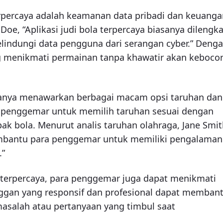
terpercaya adalah keamanan data pribadi dan keuang
e, “Aplikasi judi bola terpercaya biasanya dilengka
lindungi data pengguna dari serangan cyber.” Deng
 menikmati permainan tanpa khawatir akan keboco
biasanya menawarkan berbagai macam opsi taruhan dan
a penggemar untuk memilih taruhan sesuai dengan
k bola. Menurut analis taruhan olahraga, Jane Smit
membantu para penggemar untuk memiliki pengalaman
.”
la terpercaya, para penggemar juga dapat menikmati
ggan yang responsif dan profesional dapat memban
asalah atau pertanyaan yang timbul saat