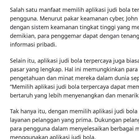
Salah satu manfaat memilih aplikasi judi bola 
pengguna. Menurut pakar keamanan cyber, John Do
dengan sistem keamanan tingkat tinggi yang me
demikian, para penggemar dapat dengan tenang
informasi pribadi.
Selain itu, aplikasi judi bola terpercaya juga 
pasar yang lengkap. Hal ini memungkinkan par
pengetahuan dan minat mereka dalam dunia sepa
“Memilih aplikasi judi bola terpercaya dapat 
bertaruh yang lebih menyenangkan dan menarik
Tak hanya itu, dengan memilih aplikasi judi bo
layanan pelanggan yang prima. Dukungan pelan
para pengguna dalam menyelesaikan berbagai m
menggunakan aplikasi judi bola.