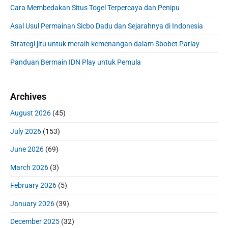
S
n
:
Cara Membedakan Situs Togel Terpercaya dan Penipu
o
t
i
r
:
d
Asal Usul Permainan Sicbo Dadu dan Sejarahnya di Indonesia
:
e
Strategi jitu untuk meraih kemenangan dalam Sbobet Parlay
b
a
Panduan Bermain IDN Play untuk Pemula
r
Archives
August 2026
(45)
July 2026
(153)
June 2026
(69)
March 2026
(3)
February 2026
(5)
January 2026
(39)
December 2025
(32)