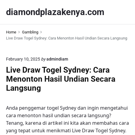
S
diamondplazakenya.com
k
i
p
Home
Gambling
t
Live Draw Togel Sydney: Cara Menonton Hasil Undian Secara Langsung
o
c
o
February 10, 2025
by
admindiam
n
Live Draw Togel Sydney: Cara
t
Menonton Hasil Undian Secara
e
n
Langsung
t
Anda penggemar togel Sydney dan ingin mengetahui
cara menonton hasil undian secara langsung?
Tenang, karena di artikel ini kita akan membahas cara
yang tepat untuk menikmati Live Draw Togel Sydney.