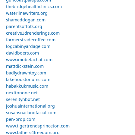
thebridgehealthclinics.com
waterlinewriters.org
shameddogan.com
parentsoftots.org
creative3drenderings.com
farmerstradecoffee.com
logcabinyardage.com
davidboers.com
www.imobetachat.com
mattdickstein.com
badlydrawntoy.com
lakehoustonumc.com
habakkukmusic.com
nexttonone.net
serenityhbot.net
joshuainternational.org
susansnailandfacial.com
pen-prop.com
www.tigertrendsprinceton.com
www.fathers4freedom.org