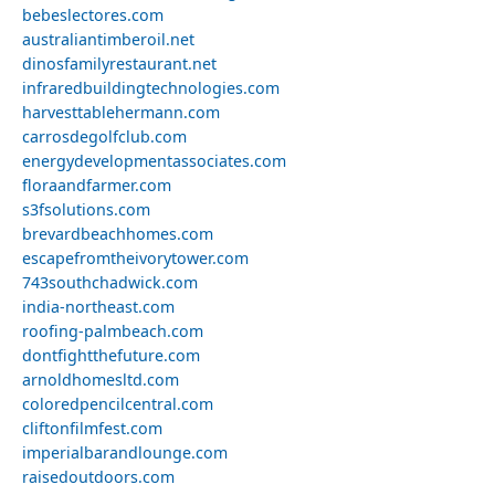
bebeslectores.com
australiantimberoil.net
dinosfamilyrestaurant.net
infraredbuildingtechnologies.com
harvesttablehermann.com
carrosdegolfclub.com
energydevelopmentassociates.com
floraandfarmer.com
s3fsolutions.com
brevardbeachhomes.com
escapefromtheivorytower.com
743southchadwick.com
india-northeast.com
roofing-palmbeach.com
dontfightthefuture.com
arnoldhomesltd.com
coloredpencilcentral.com
cliftonfilmfest.com
imperialbarandlounge.com
raisedoutdoors.com