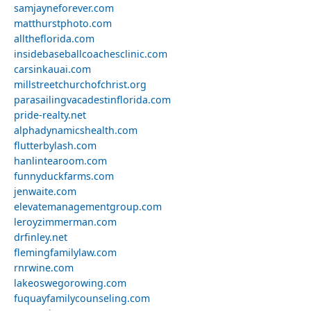
samjayneforever.com
matthurstphoto.com
alltheflorida.com
insidebaseballcoachesclinic.com
carsinkauai.com
millstreetchurchofchrist.org
parasailingvacadestinflorida.com
pride-realty.net
alphadynamicshealth.com
flutterbylash.com
hanlintearoom.com
funnyduckfarms.com
jenwaite.com
elevatemanagementgroup.com
leroyzimmerman.com
drfinley.net
flemingfamilylaw.com
rnrwine.com
lakeoswegorowing.com
fuquayfamilycounseling.com