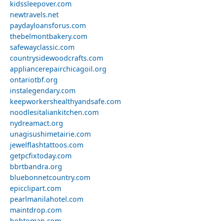
kidssleepover.com
newtravels.net
paydayloansforus.com
thebelmontbakery.com
safewayclassic.com
countrysidewoodcrafts.com
appliancerepairchicagoil.org
ontariotbf.org
instalegendary.com
keepworkershealthyandsafe.com
noodlesitaliankitchen.com
nydreamact.org
unagisushimetairie.com
jewelflashtattoos.com
getpcfixtoday.com
bbrtbandra.org
bluebonnetcountry.com
epicclipart.com
pearlmanilahotel.com
maintdrop.com
bobtoman.com