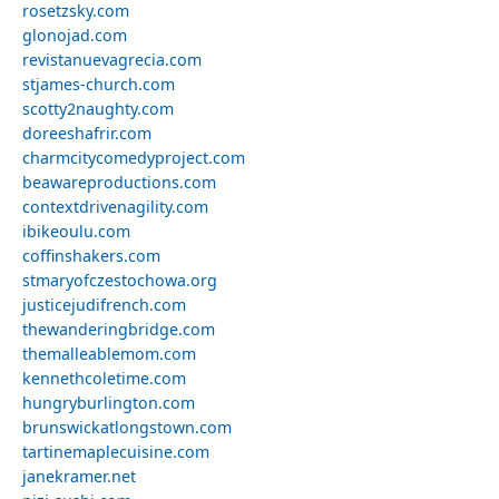
rosetzsky.com
glonojad.com
revistanuevagrecia.com
stjames-church.com
scotty2naughty.com
doreeshafrir.com
charmcitycomedyproject.com
beawareproductions.com
contextdrivenagility.com
ibikeoulu.com
coffinshakers.com
stmaryofczestochowa.org
justicejudifrench.com
thewanderingbridge.com
themalleablemom.com
kennethcoletime.com
hungryburlington.com
brunswickatlongstown.com
tartinemaplecuisine.com
janekramer.net