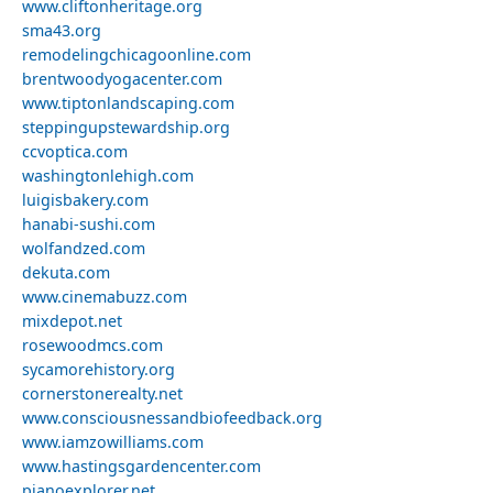
www.cliftonheritage.org
sma43.org
remodelingchicagoonline.com
brentwoodyogacenter.com
www.tiptonlandscaping.com
steppingupstewardship.org
ccvoptica.com
washingtonlehigh.com
luigisbakery.com
hanabi-sushi.com
wolfandzed.com
dekuta.com
www.cinemabuzz.com
mixdepot.net
rosewoodmcs.com
sycamorehistory.org
cornerstonerealty.net
www.consciousnessandbiofeedback.org
www.iamzowilliams.com
www.hastingsgardencenter.com
pianoexplorer.net