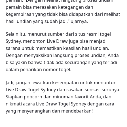
pemain bisa merasakan ketegangan dan
kegembiraan yang tidak bisa didapatkan dari melihat
hasil undian yang sudah jadi,” ujarnya.
Selain itu, menurut sumber dari situs resmi togel
Sydney, menonton Live Draw juga bisa menjadi
sarana untuk memastikan keaslian hasil undian.
Dengan menyaksikan langsung proses undian, Anda
bisa yakin bahwa tidak ada kecurangan yang terjadi
dalam penarikan nomor togel.
Jadi, jangan lewatkan kesempatan untuk menonton
Live Draw Togel Sydney dan rasakan sensasi serunya.
Siapkan popcorn dan minuman favorit Anda, dan
nikmati acara Live Draw Togel Sydney dengan cara
yang menyenangkan dan mendebarkan!