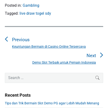
Posted in:
Gambling
Tagged:
live draw togel sdy
P
o
Previous
s
t
Keuntungan Bermain di Casino Online Terpercaya
P
n
r
Next
a
e
Demo Slot Terbaik untuk Pemain Indonesia
N
v
v
e
i
i
P
x
S
SEAR
o
g
r
e
t
u
a
i
a
p
s
m
t
r
o
Recent Posts
a
p
c
i
s
r
o
h
Tips dan Trik Bermain Slot Demo PG agar Lebih Mudah Menang
o
y
t
f
s