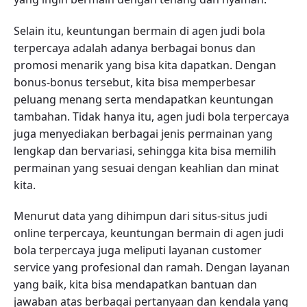
Selain itu, keuntungan bermain di agen judi bola
terpercaya adalah adanya berbagai bonus dan
promosi menarik yang bisa kita dapatkan. Dengan
bonus-bonus tersebut, kita bisa memperbesar
peluang menang serta mendapatkan keuntungan
tambahan. Tidak hanya itu, agen judi bola terpercaya
juga menyediakan berbagai jenis permainan yang
lengkap dan bervariasi, sehingga kita bisa memilih
permainan yang sesuai dengan keahlian dan minat
kita.
Menurut data yang dihimpun dari situs-situs judi
online terpercaya, keuntungan bermain di agen judi
bola terpercaya juga meliputi layanan customer
service yang profesional dan ramah. Dengan layanan
yang baik, kita bisa mendapatkan bantuan dan
jawaban atas berbagai pertanyaan dan kendala yang