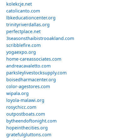
kolekcje.net
catolicanto.com
lbkeducationcenter.org
trinityriverdallas.org
perfectplace.net
3seasonsthaibistrooakland.com
scribblefire.com
yogaexpo.org
home-careassociates.com
andreacavaletto.com
parksleylivestocksupply.com
boisedharmacenter.org
color-agestores.com
wipala.org
loyola-malawi.org
rosychicc.com
outpostboats.com
bytheendoftonight.com
hopeinthecities.org
gratefulgluttons.com