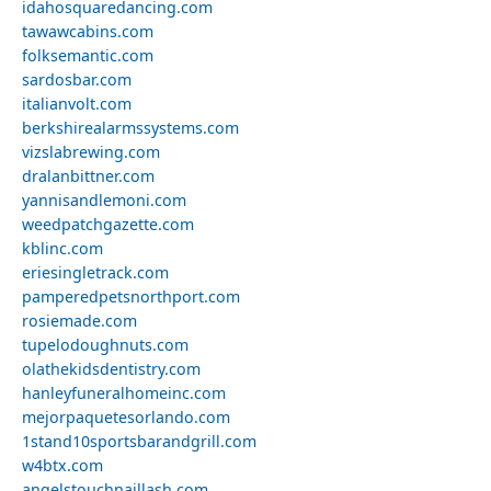
idahosquaredancing.com
tawawcabins.com
folksemantic.com
sardosbar.com
italianvolt.com
berkshirealarmssystems.com
vizslabrewing.com
dralanbittner.com
yannisandlemoni.com
weedpatchgazette.com
kblinc.com
eriesingletrack.com
pamperedpetsnorthport.com
rosiemade.com
tupelodoughnuts.com
olathekidsdentistry.com
hanleyfuneralhomeinc.com
mejorpaquetesorlando.com
1stand10sportsbarandgrill.com
w4btx.com
angelstouchnaillash.com