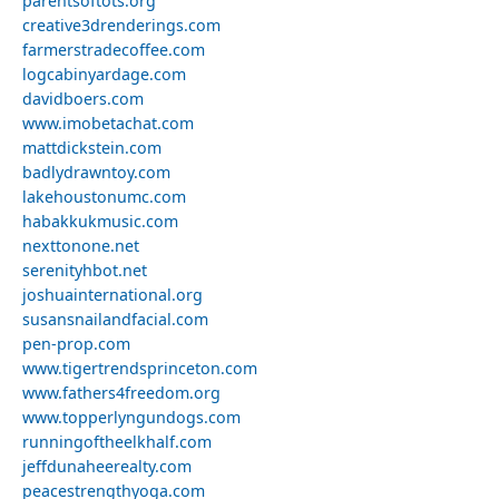
parentsoftots.org
creative3drenderings.com
farmerstradecoffee.com
logcabinyardage.com
davidboers.com
www.imobetachat.com
mattdickstein.com
badlydrawntoy.com
lakehoustonumc.com
habakkukmusic.com
nexttonone.net
serenityhbot.net
joshuainternational.org
susansnailandfacial.com
pen-prop.com
www.tigertrendsprinceton.com
www.fathers4freedom.org
www.topperlyngundogs.com
runningoftheelkhalf.com
jeffdunaheerealty.com
peacestrengthyoga.com