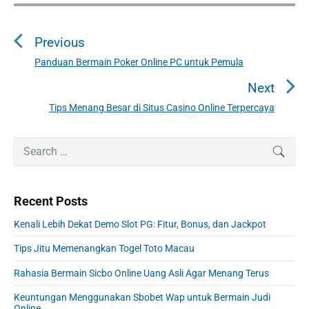
P
o
Previous
s
t
Panduan Bermain Poker Online PC untuk Pemula
P
n
r
Next
a
e
Tips Menang Besar di Situs Casino Online Terpercaya
N
v
v
e
i
i
P
x
S
SEAR
o
g
r
e
t
u
a
i
a
p
s
m
t
r
o
Recent Posts
a
p
c
i
s
r
o
h
Kenali Lebih Dekat Demo Slot PG: Fitur, Bonus, dan Jackpot
o
y
t
f
s
S
n
:
Tips Jitu Memenangkan Togel Toto Macau
o
t
i
r
:
d
Rahasia Bermain Sicbo Online Uang Asli Agar Menang Terus
:
e
Keuntungan Menggunakan Sbobet Wap untuk Bermain Judi
b
Online