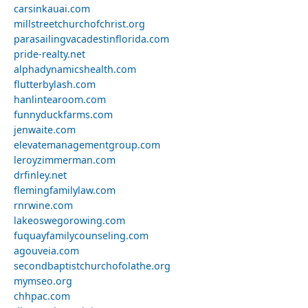
carsinkauai.com
millstreetchurchofchrist.org
parasailingvacadestinflorida.com
pride-realty.net
alphadynamicshealth.com
flutterbylash.com
hanlintearoom.com
funnyduckfarms.com
jenwaite.com
elevatemanagementgroup.com
leroyzimmerman.com
drfinley.net
flemingfamilylaw.com
rnrwine.com
lakeoswegorowing.com
fuquayfamilycounseling.com
agouveia.com
secondbaptistchurchofolathe.org
mymseo.org
chhpac.com