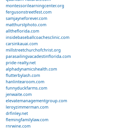
montessorilearningcenter.org
fergusonstreetfest.com
samjayneforever.com
matthurstphoto.com
alltheflorida.com
insidebaseballcoachesclinic.com
carsinkauai.com
millstreetchurchofchrist.org
parasailingvacadestinflorida.com
pride-realty.net
alphadynamicshealth.com
flutterbylash.com
hanlintearoom.com
funnyduckfarms.com
jenwaite.com
elevatemanagementgroup.com
leroyzimmerman.com
drfinley.net
flemingfamilylaw.com
rnrwine.com