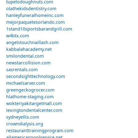
tupelodoughnuts.com
olathekidsdentistry.com
hanleyfuneralhomeinc.com
mejorpaquetesorlando.com
1stand10sportsbarandgrill.com
w4btx.com
angelstouchnaillash.com
kabbalahacademy.net
smilondental.com
newstarcollision.com
sasrentals.com
secondsighttechnology.com
michaelsarver.com
greengeckogrocer.com
hlathome-staging.com
wokteriyakitargetmall.com
lexingtondentalcenter.com
sydneyellis.com
crowndialysis.org
restauranttrainingprogram.com
allamericanpoolservice.net