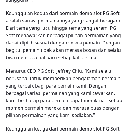
Keunggulan kedua dari bermain demo slot PG Soft
adalah variasi permainannya yang sangat beragam.
Dari tema yang lucu hingga tema yang seram, PG
Soft menawarkan berbagai pilihan permainan yang
dapat dipilih sesuai dengan selera pemain. Dengan
begitu, pemain tidak akan merasa bosan dan selalu
bisa mencoba hal baru setiap kali bermain.
Menurut CEO PG Soft, Jeffrey Chiu, “Kami selalu
berusaha untuk memberikan pengalaman bermain
yang terbaik bagi para pemain kami. Dengan
berbagai variasi permainan yang kami tawarkan,
kami berharap para pemain dapat menikmati setiap
momen bermain mereka dan merasa puas dengan
pilihan permainan yang kami sediakan.”
Keunggulan ketiga dari bermain demo slot PG Soft