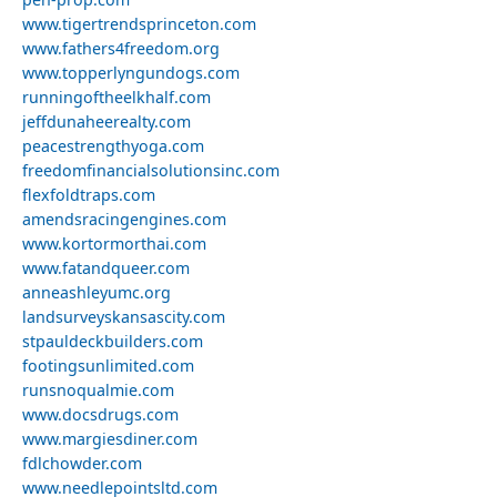
www.tigertrendsprinceton.com
www.fathers4freedom.org
www.topperlyngundogs.com
runningoftheelkhalf.com
jeffdunaheerealty.com
peacestrengthyoga.com
freedomfinancialsolutionsinc.com
flexfoldtraps.com
amendsracingengines.com
www.kortormorthai.com
www.fatandqueer.com
anneashleyumc.org
landsurveyskansascity.com
stpauldeckbuilders.com
footingsunlimited.com
runsnoqualmie.com
www.docsdrugs.com
www.margiesdiner.com
fdlchowder.com
www.needlepointsltd.com