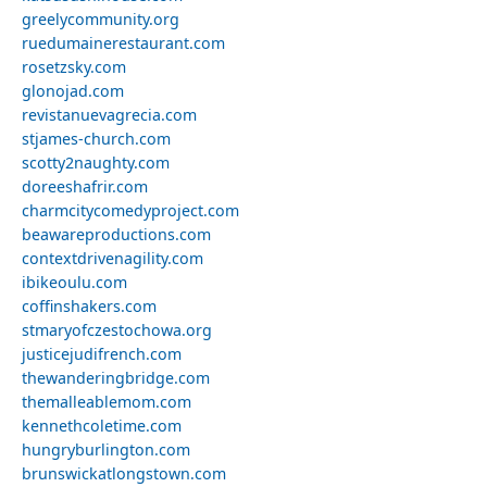
greelycommunity.org
ruedumainerestaurant.com
rosetzsky.com
glonojad.com
revistanuevagrecia.com
stjames-church.com
scotty2naughty.com
doreeshafrir.com
charmcitycomedyproject.com
beawareproductions.com
contextdrivenagility.com
ibikeoulu.com
coffinshakers.com
stmaryofczestochowa.org
justicejudifrench.com
thewanderingbridge.com
themalleablemom.com
kennethcoletime.com
hungryburlington.com
brunswickatlongstown.com