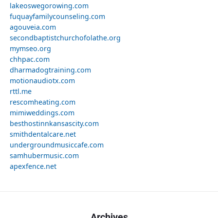
lakeoswegorowing.com
fuquayfamilycounseling.com
agouveia.com
secondbaptistchurchofolathe.org
mymseo.org
chhpac.com
dharmadogtraining.com
motionaudiotx.com
rttl.me
rescomheating.com
mimiweddings.com
besthostinnkansascity.com
smithdentalcare.net
undergroundmusiccafe.com
samhubermusic.com
apexfence.net
Archives