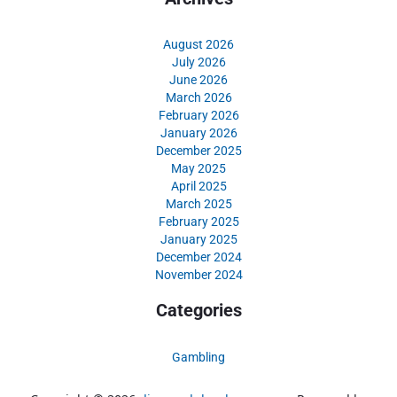
August 2026
July 2026
June 2026
March 2026
February 2026
January 2026
December 2025
May 2025
April 2025
March 2025
February 2025
January 2025
December 2024
November 2024
Categories
Gambling