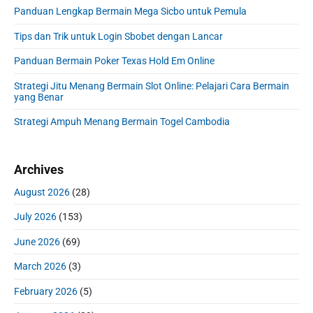
o
r
h
s
Panduan Lengkap Bermain Mega Sicbo untuk Pemula
y
t
n
f
t
S
:
Tips dan Trik untuk Login Sbobet dengan Lancar
o
:
i
r
d
Panduan Bermain Poker Texas Hold Em Online
:
e
Strategi Jitu Menang Bermain Slot Online: Pelajari Cara Bermain
b
yang Benar
a
r
Strategi Ampuh Menang Bermain Togel Cambodia
Archives
August 2026
(28)
July 2026
(153)
June 2026
(69)
March 2026
(3)
February 2026
(5)