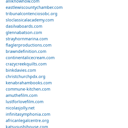
alliknownow.com
eastlewiscountychamber.com
tribunalcontenciosobc.org
sloclassicalacademy.com
dasilvaboards.com
glennabatson.com
strayhornmarina.com
flaglerproductions.com
brawndefinition.com
continentalicecream.com
crazycreekquilts.com
binkdavies.com
christchurchpdx.org
kenabrahambooks.com
commune-kitchen.com
amuthefilm.com
lustforlovefilm.com
nicolasjolly.net
infinitasymphonia.com
africanlegalcentre.org
katsusushihouse.com