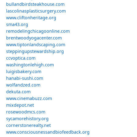
bullandbirdsteakhouse.com
lascolinasplasticsurgery.com
www.cliftonheritage.org
sma43.org
remodelingchicagoonline.com
brentwoodyogacenter.com
www.tiptonlandscaping.com
steppingupstewardship.org
ccvoptica.com
washingtonlehigh.com
luigisbakery.com
hanabi-sushi.com
wolfandzed.com
dekuta.com
www.cinemabuzz.com
mixdepot.net
rosewoodmcs.com
sycamorehistory.org
cornerstonerealty.net
www.consciousnessandbiofeedback.org