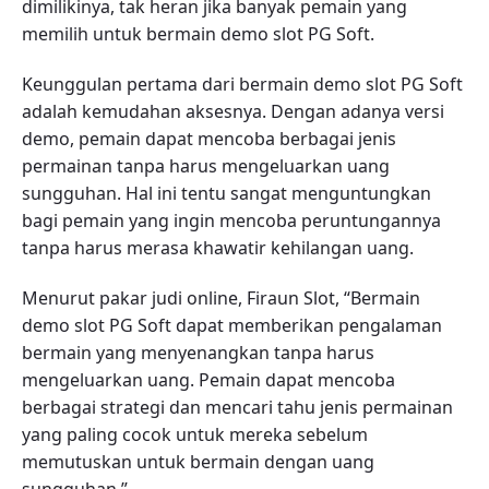
dimilikinya, tak heran jika banyak pemain yang
memilih untuk bermain demo slot PG Soft.
Keunggulan pertama dari bermain demo slot PG Soft
adalah kemudahan aksesnya. Dengan adanya versi
demo, pemain dapat mencoba berbagai jenis
permainan tanpa harus mengeluarkan uang
sungguhan. Hal ini tentu sangat menguntungkan
bagi pemain yang ingin mencoba peruntungannya
tanpa harus merasa khawatir kehilangan uang.
Menurut pakar judi online, Firaun Slot, “Bermain
demo slot PG Soft dapat memberikan pengalaman
bermain yang menyenangkan tanpa harus
mengeluarkan uang. Pemain dapat mencoba
berbagai strategi dan mencari tahu jenis permainan
yang paling cocok untuk mereka sebelum
memutuskan untuk bermain dengan uang
sungguhan.”