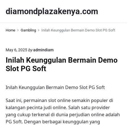
S
diamondplazakenya.com
k
i
p
Home
Gambling
Inilah Keunggulan Bermain Demo Slot PG Soft
t
o
c
May 6, 2025
by
admindiam
o
Inilah Keunggulan Bermain Demo
n
t
Slot PG Soft
e
n
Inilah Keunggulan Bermain Demo Slot PG Soft
t
Saat ini, permainan slot online semakin populer di
kalangan pecinta judi online. Salah satu provider
yang cukup terkenal di dunia perjudian online adalah
PG Soft. Dengan berbagai keunggulan yang