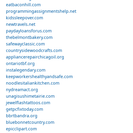
eatbaconhill.com
programmingassignmentshelp.net
kidssleepover.com
newtravels.net
paydayloansforus.com
thebelmontbakery.com
safewayclassic.com
countrysidewoodcrafts.com
appliancerepairchicagoil.org
ontariotbf.org
instalegendary.com
keepworkershealthyandsafe.com
noodlesitaliankitchen.com
nydreamact.org
unagisushimetairie.com
jewelflashtattoos.com
getpcfixtoday.com
bbrtbandra.org
bluebonnetcountry.com
epicclipart.com