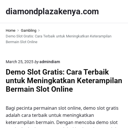
S
diamondplazakenya.com
k
i
p
Home
Gambling
t
Demo Slot Gratis: Cara Terbaik untuk Meningkatkan Keterampilan
o
Bermain Slot Online
c
o
n
March 25, 2025
by
admindiam
t
Demo Slot Gratis: Cara Terbaik
e
untuk Meningkatkan Keterampilan
n
Bermain Slot Online
t
Bagi pecinta permainan slot online, demo slot gratis
adalah cara terbaik untuk meningkatkan
keterampilan bermain. Dengan mencoba demo slot