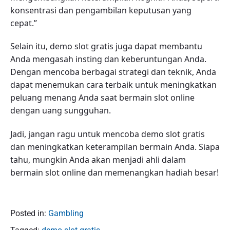
konsentrasi dan pengambilan keputusan yang
cepat.”
Selain itu, demo slot gratis juga dapat membantu
Anda mengasah insting dan keberuntungan Anda.
Dengan mencoba berbagai strategi dan teknik, Anda
dapat menemukan cara terbaik untuk meningkatkan
peluang menang Anda saat bermain slot online
dengan uang sungguhan.
Jadi, jangan ragu untuk mencoba demo slot gratis
dan meningkatkan keterampilan bermain Anda. Siapa
tahu, mungkin Anda akan menjadi ahli dalam
bermain slot online dan memenangkan hadiah besar!
Posted in:
Gambling