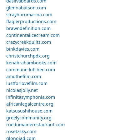
dasilvaboards.com
glennabatson.com
strayhornmarina.com
flaglerproductions.com
brawndefinition.com
continentalicecream.com
crazycreekquilts.com
binkdavies.com
christchurchpdx.org
kenabrahambooks.com
commune-kitchen.com
amuthefilm.com
lustforlovefilm.com
nicolasjolly.net
infinitasymphonia.com
africanlegalcentre.org
katsusushihouse.com
greelycommunity.org
ruedumainerestaurant.com
rosetzsky.com
glonojad.com