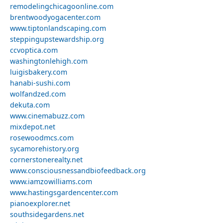
remodelingchicagoonline.com
brentwoodyogacenter.com
www.tiptonlandscaping.com
steppingupstewardship.org
ccvoptica.com
washingtonlehigh.com
luigisbakery.com
hanabi-sushi.com
wolfandzed.com
dekuta.com
www.cinemabuzz.com
mixdepot.net
rosewoodmcs.com
sycamorehistory.org
cornerstonerealty.net
www.consciousnessandbiofeedback.org
www.iamzowilliams.com
www.hastingsgardencenter.com
pianoexplorer.net
southsidegardens.net