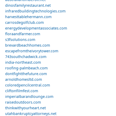
dinosfamilyrestaurant.net
infraredbuildingtechnologies.com
harvesttablehermann.com
carrosdegolfclub.com
energydevelopmentassociates.com
floraandfarmer.com
s3fsolutions.com
brevardbeachhomes.com
escapefromtheivorytower.com
743southchadwick.com
india-northeast.com
roofing-palmbeach.com
dontfightthefuture.com
arnoldhomesltd.com
coloredpencilcentral.com
cliftonfilmfest.com
imperialbarandlounge.com
raisedoutdoors.com
thinkwithyourheart.net
utahbankruptcyattorneys.net