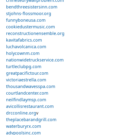
chinesedrywallproblem.com
bendthreesistersinn.com
stjohns-flossmoor.org
funnyboneusa.com
cookiedustermusic.com
reconstructionensemble.org
kavitafabrics.com
luchavolcanica.com
holycownm.com
nationwidetruckservice.com
turtleclubpg.com
greatpacifictour.com
victoriaestrella.com
thousandwavesspa.com
courtlandcenter.com
neilfindlaymsp.com
avicollisrestaurant.com
drcconline.org
v
theplacebarandgrill.com
waterburyrx.com
advpoolsinc.com