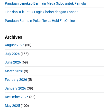
r
d
Panduan Lengkap Bermain Mega Sicbo untuk Pemula
:
e
Tips dan Trik untuk Login Sbobet dengan Lancar
b
a
Panduan Bermain Poker Texas Hold Em Online
r
Archives
August 2026
(30)
July 2026
(153)
June 2026
(69)
March 2026
(3)
February 2026
(5)
January 2026
(39)
December 2025
(32)
May 2025
(100)