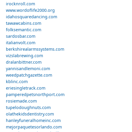
irocknroll.com
www.wordoflife2000.org
idahosquaredancing.com
tawawcabins.com
folksemantic.com
sardosbar.com
italianvolt.com
berkshirealarmssystems.com
vizslabrewing.com
dralanbittner.com
yannisandlemoni.com
weedpatchgazette.com
kblinc.com
eriesingletrack.com
pamperedpetsnorthport.com
rosiemade.com
tupelodoughnuts.com
olathekidsdentistry.com
hanleyfuneralhomeinc.com
mejorpaquetesorlando.com