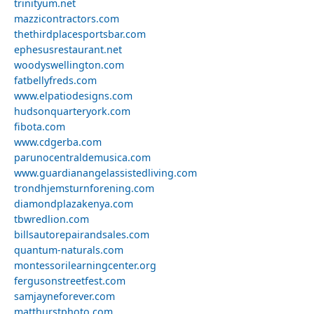
trinityum.net
mazzicontractors.com
thethirdplacesportsbar.com
ephesusrestaurant.net
woodyswellington.com
fatbellyfreds.com
www.elpatiodesigns.com
hudsonquarteryork.com
fibota.com
www.cdgerba.com
parunocentraldemusica.com
www.guardianangelassistedliving.com
trondhjemsturnforening.com
diamondplazakenya.com
tbwredlion.com
billsautorepairandsales.com
quantum-naturals.com
montessorilearningcenter.org
fergusonstreetfest.com
samjayneforever.com
matthurstphoto.com