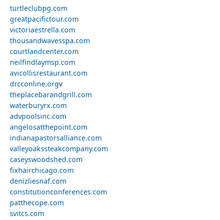
turtleclubpg.com
greatpacifictour.com
victoriaestrella.com
thousandwavesspa.com
courtlandcenter.com
neilfindlaymsp.com
avicollisrestaurant.com
drcconline.org
v
theplacebarandgrill.com
waterburyrx.com
advpoolsinc.com
angelosatthepoint.com
indianapastorsalliance.com
valleyoakssteakcompany.com
caseyswoodshed.com
fixhairchicago.com
denizliesnaf.com
constitutionconferences.com
patthecope.com
svitcs.com