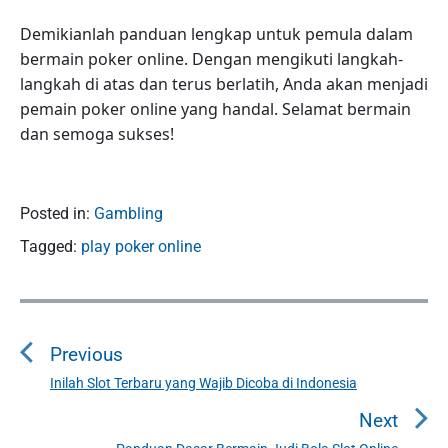
Demikianlah panduan lengkap untuk pemula dalam
bermain poker online. Dengan mengikuti langkah-
langkah di atas dan terus berlatih, Anda akan menjadi
pemain poker online yang handal. Selamat bermain
dan semoga sukses!
Posted in:
Gambling
Tagged:
play poker online
P
o
Previous
s
t
Inilah Slot Terbaru yang Wajib Dicoba di Indonesia
P
n
r
Next
a
e