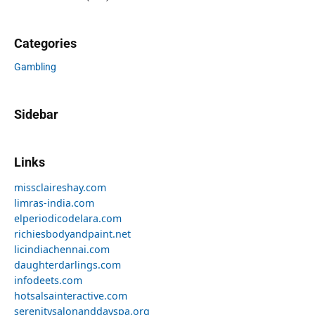
Categories
Gambling
Sidebar
Links
missclaireshay.com
limras-india.com
elperiodicodelara.com
richiesbodyandpaint.net
licindiachennai.com
daughterdarlings.com
infodeets.com
hotsalsainteractive.com
serenitysalonanddayspa.org