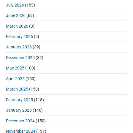
July 2026
(153)
June 2026
(69)
March 2026
(3)
February 2026
(5)
January 2026
(39)
December 2025
(32)
May 2025
(100)
April 2025
(150)
March 2025
(150)
February 2025
(118)
January 2025
(146)
December 2024
(150)
November 2024
(131)