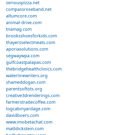
seriouspizza.net
compassroseband.net
altumcore.com
animal-drive.com
tnamag.com
brooksshoesforkids.com
thayersselectmeats.com
aporiasolutions.com
segwaywpa.com
gulfcoastpalapas.com
thebridgehealthclinics.com
waterlinewriters.org
shameddogan.com
parentsoftots.org
creative3drenderings.com
farmerstradecoffee.com
logcabinyardage.com
davidboers.com
www.imobetachat.com
mattdickstein.com