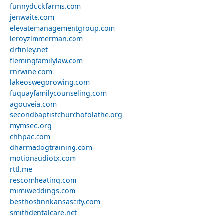
funnyduckfarms.com
jenwaite.com
elevatemanagementgroup.com
leroyzimmerman.com
drfinley.net
flemingfamilylaw.com
rnrwine.com
lakeoswegorowing.com
fuquayfamilycounseling.com
agouveia.com
secondbaptistchurchofolathe.org
mymseo.org
chhpac.com
dharmadogtraining.com
motionaudiotx.com
rttl.me
rescomheating.com
mimiweddings.com
besthostinnkansascity.com
smithdentalcare.net