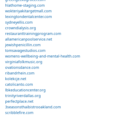
hlathome-staging.com
wokteriyakitargetmall.com
lexingtondentalcenter.com
sydneyellis.com
crowndialysis.org
restauranttrainingprogram.com
allamericanpoolservice.net
jewishpenicillin.com
tomsavagestudios.com
womens-wellbeing-and-mental-health.com
virginiafolkmusic.org
ovationsdance.com
ribandrhein.com
kolekcje.net
catolicanto.com
lbkeducationcenter.org
trinityriverdallas.org
perfectplace.net
3seasonsthaibistrooakland.com
scribblefire.com