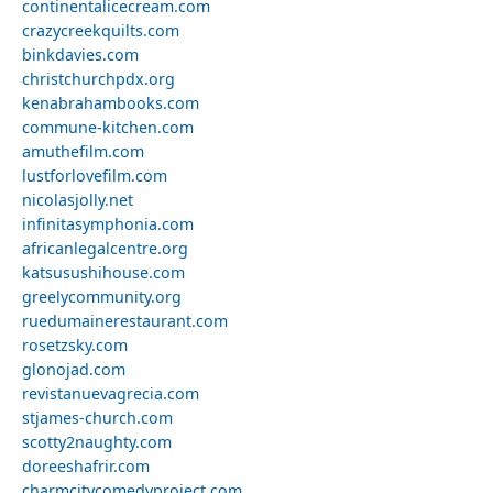
continentalicecream.com
crazycreekquilts.com
binkdavies.com
christchurchpdx.org
kenabrahambooks.com
commune-kitchen.com
amuthefilm.com
lustforlovefilm.com
nicolasjolly.net
infinitasymphonia.com
africanlegalcentre.org
katsusushihouse.com
greelycommunity.org
ruedumainerestaurant.com
rosetzsky.com
glonojad.com
revistanuevagrecia.com
stjames-church.com
scotty2naughty.com
doreeshafrir.com
charmcitycomedyproject.com