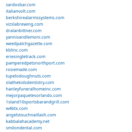
sardosbar.com
italianvolt.com
berkshirealarmssystems.com
vizslabrewing.com
dralanbittner.com
yannisandlemoni.com
weedpatchgazette.com
kblinc.com
eriesingletrack.com
pamperedpetsnorthport.com
rosiemade.com
tupelodoughnuts.com
olathekidsdentistry.com
hanleyfuneralhomeinc.com
mejorpaquetesorlando.com
1stand10sportsbarandgrill.com
w4btx.com
angelstouchnaillash.com
kabbalahacademy.net
smilondental.com