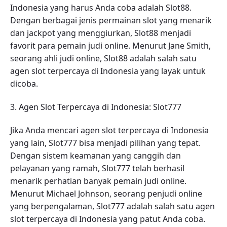
Indonesia yang harus Anda coba adalah Slot88.
Dengan berbagai jenis permainan slot yang menarik
dan jackpot yang menggiurkan, Slot88 menjadi
favorit para pemain judi online. Menurut Jane Smith,
seorang ahli judi online, Slot88 adalah salah satu
agen slot terpercaya di Indonesia yang layak untuk
dicoba.
3. Agen Slot Terpercaya di Indonesia: Slot777
Jika Anda mencari agen slot terpercaya di Indonesia
yang lain, Slot777 bisa menjadi pilihan yang tepat.
Dengan sistem keamanan yang canggih dan
pelayanan yang ramah, Slot777 telah berhasil
menarik perhatian banyak pemain judi online.
Menurut Michael Johnson, seorang penjudi online
yang berpengalaman, Slot777 adalah salah satu agen
slot terpercaya di Indonesia yang patut Anda coba.