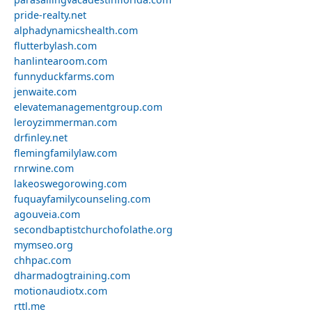
pride-realty.net
alphadynamicshealth.com
flutterbylash.com
hanlintearoom.com
funnyduckfarms.com
jenwaite.com
elevatemanagementgroup.com
leroyzimmerman.com
drfinley.net
flemingfamilylaw.com
rnrwine.com
lakeoswegorowing.com
fuquayfamilycounseling.com
agouveia.com
secondbaptistchurchofolathe.org
mymseo.org
chhpac.com
dharmadogtraining.com
motionaudiotx.com
rttl.me