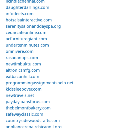
licindiachennai.com
daughterdarlings.com
infodeets.com
hotsalsainteractive.com
serenitysalonanddayspa.org
cedarcafeonline.com
acfurnituregiant.com
undertenminutes.com
omnivere.com
rasadantips.com
newtimbuktu.com
altronicsmfg.com
eatbaconhill.com
programmingassignmentshelp.net
kidssleepover.com
newtravels.net
paydayloansforus.com
thebelmontbakery.com
safewayclassic.com
countrysidewoodcrafts.com
appliancerepairchicagoil.org