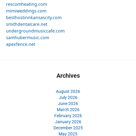
rescomheating.com
mimiweddings.com
besthostinnkansascity.com
smithdentalcare.net
undergroundmusiccafe.com
samhubermusic.com
apexfence.net
Archives
August 2026
July 2026
June 2026
March 2026
February 2026
January 2026
December 2025
May 2025