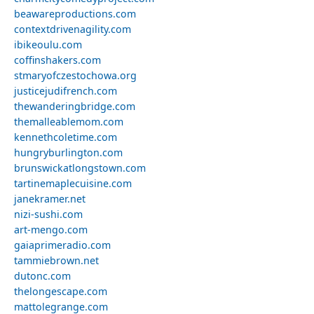
beawareproductions.com
contextdrivenagility.com
ibikeoulu.com
coffinshakers.com
stmaryofczestochowa.org
justicejudifrench.com
thewanderingbridge.com
themalleablemom.com
kennethcoletime.com
hungryburlington.com
brunswickatlongstown.com
tartinemaplecuisine.com
janekramer.net
nizi-sushi.com
art-mengo.com
gaiaprimeradio.com
tammiebrown.net
dutonc.com
thelongescape.com
mattolegrange.com