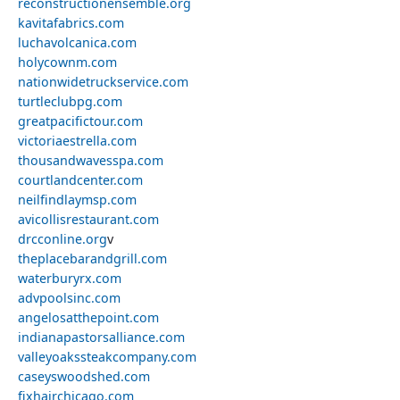
reconstructionensemble.org
kavitafabrics.com
luchavolcanica.com
holycownm.com
nationwidetruckservice.com
turtleclubpg.com
greatpacifictour.com
victoriaestrella.com
thousandwavesspa.com
courtlandcenter.com
neilfindlaymsp.com
avicollisrestaurant.com
drcconline.org
v
theplacebarandgrill.com
waterburyrx.com
advpoolsinc.com
angelosatthepoint.com
indianapastorsalliance.com
valleyoakssteakcompany.com
caseyswoodshed.com
fixhairchicago.com