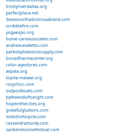
trinityriverdallas.org
perfectplace.net
3seasonsthaibistrooakland.com
scribblefire.com
yogaexpo.org
home-careassociates.com
andreacavaletto.com
parksleylivestocksupply.com
boisedharmacenter.org
color-agestores.com
wipala.org
loyola-malawi.org
rosychicc.com
outpostboats.com
bytheendoftonight.com
hopeinthecities.org
gratefulgluttons.com
mobdroforpctv.com
cassandrasturdy.com
sanbenitoolivefestival.com