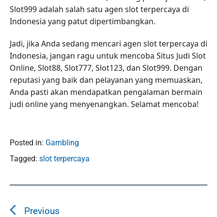
Slot999 adalah salah satu agen slot terpercaya di
Indonesia yang patut dipertimbangkan.
Jadi, jika Anda sedang mencari agen slot terpercaya di
Indonesia, jangan ragu untuk mencoba Situs Judi Slot
Online, Slot88, Slot777, Slot123, dan Slot999. Dengan
reputasi yang baik dan pelayanan yang memuaskan,
Anda pasti akan mendapatkan pengalaman bermain
judi online yang menyenangkan. Selamat mencoba!
Posted in:
Gambling
Tagged:
slot terpercaya
P
o
Previous
s