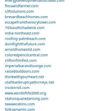
energydevelopmentassociates.com
floraandfarmer.com
s3fsolutions.com
brevardbeachhomes.com
escapefromtheivorytower.com
743southchadwick.com
india-northeast.com
roofing-palmbeach.com
dontfightthefuture.com
arnoldhomesltd.com
coloredpencilcentral.com
cliftonfilmfest.com
imperialbarandlounge.com
raisedoutdoors.com
thinkwithyourheart.net
utahbankruptcyattorneys.net
irocknroll.com
www.wordoflife2000.org
idahosquaredancing.com
tawawcabins.com
folksemantic.com