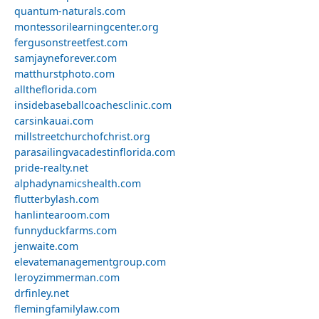
quantum-naturals.com
montessorilearningcenter.org
fergusonstreetfest.com
samjayneforever.com
matthurstphoto.com
alltheflorida.com
insidebaseballcoachesclinic.com
carsinkauai.com
millstreetchurchofchrist.org
parasailingvacadestinflorida.com
pride-realty.net
alphadynamicshealth.com
flutterbylash.com
hanlintearoom.com
funnyduckfarms.com
jenwaite.com
elevatemanagementgroup.com
leroyzimmerman.com
drfinley.net
flemingfamilylaw.com