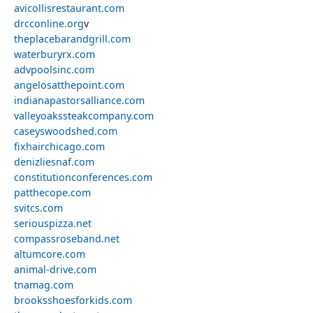
avicollisrestaurant.com
drcconline.org
v
theplacebarandgrill.com
waterburyrx.com
advpoolsinc.com
angelosatthepoint.com
indianapastorsalliance.com
valleyoakssteakcompany.com
caseyswoodshed.com
fixhairchicago.com
denizliesnaf.com
constitutionconferences.com
patthecope.com
svitcs.com
seriouspizza.net
compassroseband.net
altumcore.com
animal-drive.com
tnamag.com
brooksshoesforkids.com