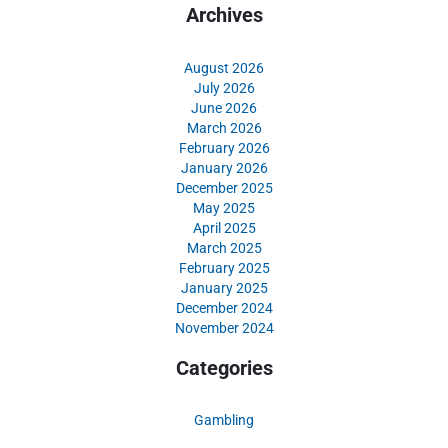
Archives
August 2026
July 2026
June 2026
March 2026
February 2026
January 2026
December 2025
May 2025
April 2025
March 2025
February 2025
January 2025
December 2024
November 2024
Categories
Gambling