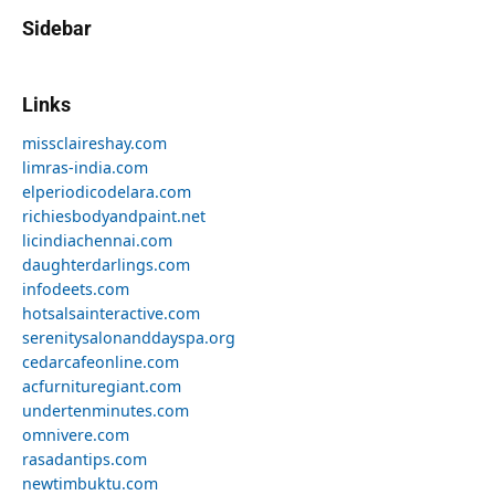
Sidebar
Links
missclaireshay.com
limras-india.com
elperiodicodelara.com
richiesbodyandpaint.net
licindiachennai.com
daughterdarlings.com
infodeets.com
hotsalsainteractive.com
serenitysalonanddayspa.org
cedarcafeonline.com
acfurnituregiant.com
undertenminutes.com
omnivere.com
rasadantips.com
newtimbuktu.com