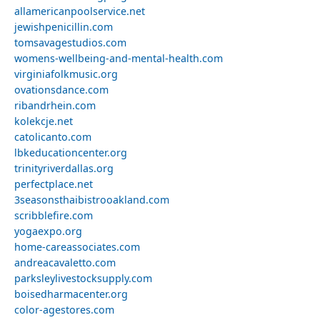
allamericanpoolservice.net
jewishpenicillin.com
tomsavagestudios.com
womens-wellbeing-and-mental-health.com
virginiafolkmusic.org
ovationsdance.com
ribandrhein.com
kolekcje.net
catolicanto.com
lbkeducationcenter.org
trinityriverdallas.org
perfectplace.net
3seasonsthaibistrooakland.com
scribblefire.com
yogaexpo.org
home-careassociates.com
andreacavaletto.com
parksleylivestocksupply.com
boisedharmacenter.org
color-agestores.com