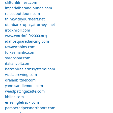
cliftonfilmfest.com
imperialbarandlounge.com
raisedoutdoors.com
thinkwithyourheart.net
utahbankruptcyattorneys.net
irocknroll.com
www.wordoflife2000.org
idahosquaredancing.com
tawawcabins.com
folksemantic.com
sardosbar.com
italianvolt.com
berkshirealarmssystems.com
vizslabrewing.com
dralanbittner.com
yannisandlemoni.com
weedpatchgazette.com
kblinc.com
eriesingletrack.com
pamperedpetsnorthport.com