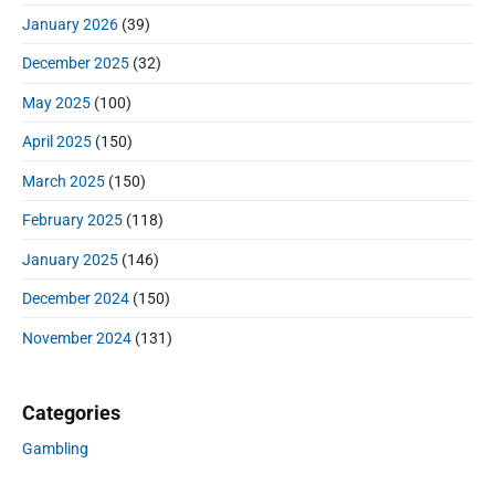
January 2026
(39)
December 2025
(32)
May 2025
(100)
April 2025
(150)
March 2025
(150)
February 2025
(118)
January 2025
(146)
December 2024
(150)
November 2024
(131)
Categories
Gambling